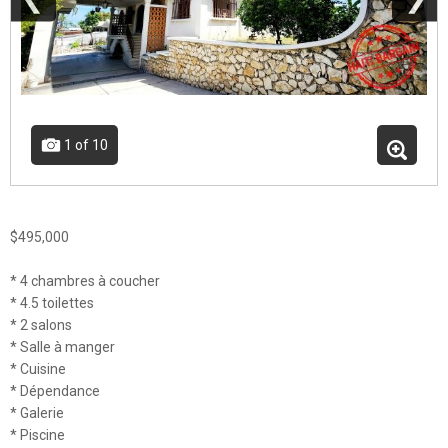
1
of 10
$495,000
* 4 chambres à coucher
* 4.5 toilettes
* 2 salons
* Salle à manger
* Cuisine
* Dépendance
* Galerie
* Piscine