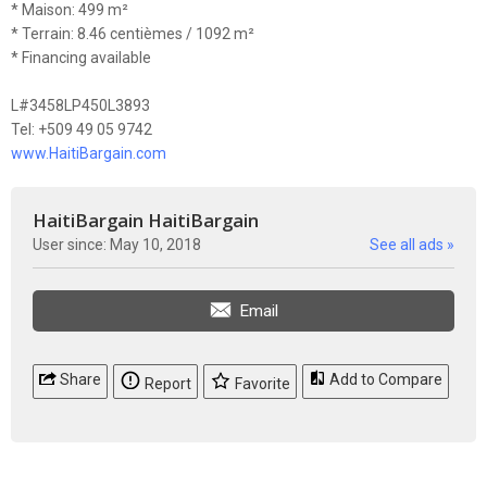
* Maison: 499 m²
* Terrain: 8.46 centièmes / 1092 m²
* Financing available
L#3458LP450L3893
Tel: +509 49 05 9742
www.HaitiBargain.com
HaitiBargain HaitiBargain
User since: May 10, 2018
See all ads »
Email
Share
Add to Compare
Report
Favorite